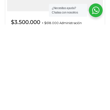
¿Necesitas ayuda?
Chatea con nosotros
$3.500.000
+ $618.000 Administración
Apartamento en Cabecera del llano en Arriendo/Venta
ARAP009
Bucaramanga
,
Cabecera del llano
ubicado en el exclusivo sector de cabecera, este
apartamento en bonum de mardel ofrece una
excelente combinación de diseño moderno,
amplitud y ubicación estratégica.
2
93 m
1
Más información