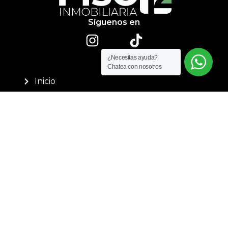
Síguenos en
¿Necesitas ayuda?
Chatea con nosotros
Sitio
Inicio
Nosotros
Servicio de arriendo
Servicio de ventas
Servicios de consultoría
Contáctenos
PQRS
Datos de contacto
(607) 6960475
+57 3508262734