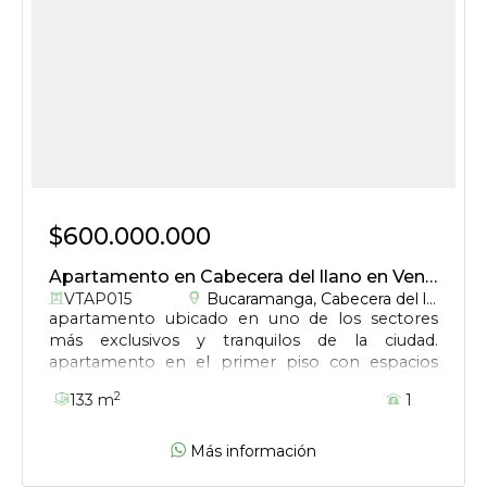
$600.000.000
Apartamento en Cabecera del llano en Venta
VTAP015
Bucaramanga
,
Cabecera del llano
apartamento ubicado en uno de los sectores
más exclusivos y tranquilos de la ciudad.
apartamento en el primer piso con espacios
amplios, privacidad y el potencial ideal para
2
133 m
1
remodelar y diseñar un hogar moderno a tu
medida.
Más información