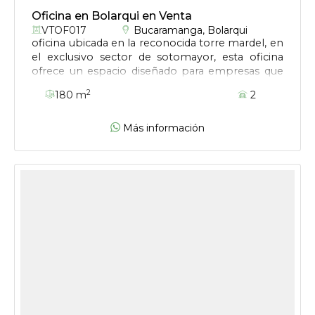
Oficina en Bolarqui en Venta
VTOF017
Bucaramanga
,
Bolarqui
oficina ubicada en la reconocida torre mardel, en
el exclusivo sector de sotomayor, esta oficina
ofrece un espacio diseñado para empresas que
buscan proyectar solidez, prestigio y alto nivel
2
180 m
2
corporativo.
Más información