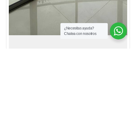
¿Necesitas ayuda?
Chatea con nosotros
$3.500.000
+ $618.000 Administración
Apartamento en Cabecera del llano en Arriendo/Venta
ARAP009
Bucaramanga
,
Cabecera del llano
ubicado en el exclusivo sector de cabecera, este
apartamento en bonum de mardel ofrece una